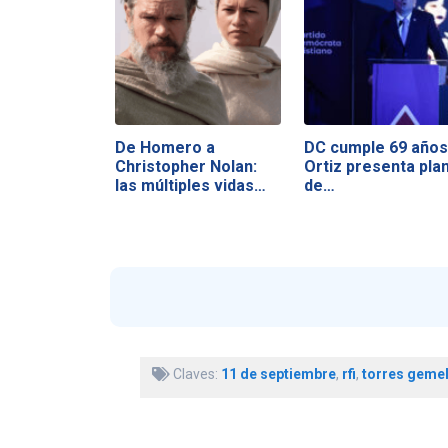
De Homero a
DC cumple 69 años
Christopher Nolan:
Ortiz presenta pla
las múltiples vidas…
de…
Claves:
11 de septiembre
,
rfi
,
torres geme