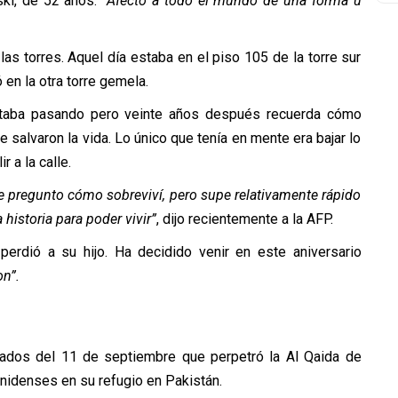
wski, de 52 años.
“Afectó a todo el mundo de una forma u
as torres. Aquel día estaba en el piso 105 de la torre sur
 en la otra torre gemela.
estaba pasando pero veinte años después recuerda cómo
alvaron la vida. Lo único que tenía en mente era bajar lo
 a la calle.
e pregunto cómo sobreviví, pero supe relativamente rápido
historia para poder vivir”
, dijo recientemente a la AFP.
perdió a su hijo. Ha decidido venir en este aniversario
on”.
dos del 11 de septiembre que perpetró la Al Qaida de
nidenses en su refugio en Pakistán.