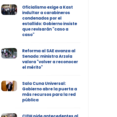
Oficialismo exige a Kast
indultar a carabineros
condenados por el
estallido: Gobierno insiste
que revisarán "caso a
caso"
Reforma al SAE avanza al
Senado: ministra Arzola
valora "volver a reconocer
el mérito"
Sala Cuna Universal:
Gobierno abre la puerta a
más recursos para la red
pública
CIDH pide antecedentes al