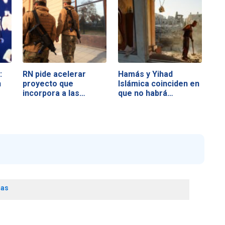
:
RN pide acelerar
Hamás y Yihad
n
proyecto que
Islámica coinciden en
incorpora a las…
que no habrá…
las