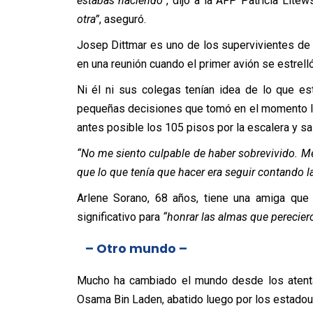
estabas haciendo”
, dijo a la AFP Patricia Lite
otra”
, aseguró.
Josep Dittmar es uno de los supervivientes de l
en una reunión cuando el primer avión se estrelló
Ni él ni sus colegas tenían idea de lo que 
pequeñas decisiones que tomó en el momento le s
antes posible los 105 pisos por la escalera y salir
“No me siento culpable de haber sobrevivido. M
que lo que tenía que hacer era seguir contando la 
Arlene Sorano, 68 años, tiene una amiga que 
significativo para
“honrar las almas que perecier
– Otro mundo –
Mucho ha cambiado el mundo desde los atenta
Osama Bin Laden, abatido luego por los estadou