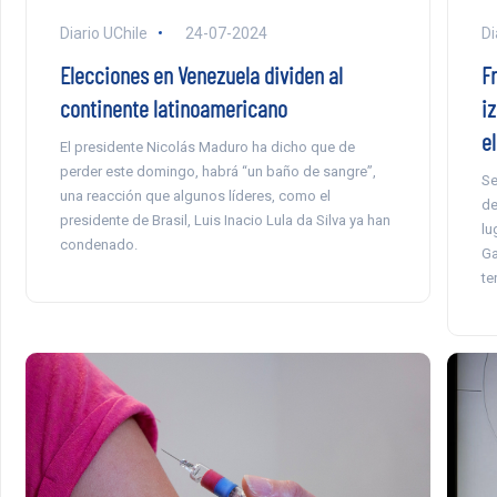
Diario UChile
24-07-2024
Di
Elecciones en Venezuela dividen al
Fr
continente latinoamericano
i
e
El presidente Nicolás Maduro ha dicho que de
perder este domingo, habrá “un baño de sangre”,
Se
una reacción que algunos líderes, como el
de
presidente de Brasil, Luis Inacio Lula da Silva ya han
lu
condenado.
Ga
te