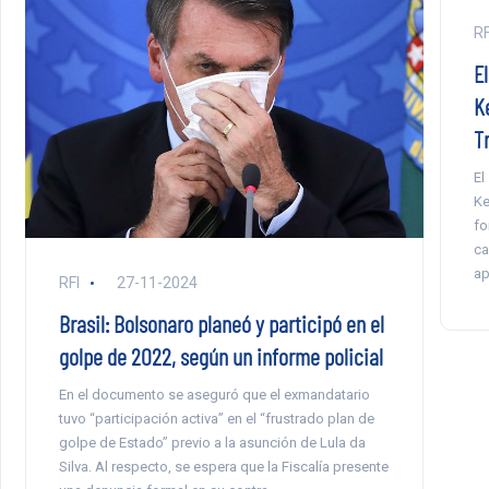
RF
E
K
T
El
Ke
fo
ca
ap
RFI
27-11-2024
Brasil: Bolsonaro planeó y participó en el
golpe de 2022, según un informe policial
En el documento se aseguró que el exmandatario
tuvo “participación activa” en el “frustrado plan de
golpe de Estado” previo a la asunción de Lula da
Silva. Al respecto, se espera que la Fiscalía presente