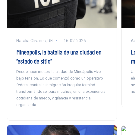
Natalia Olivares, RFI
16-02-2026
Au
Mineápolis, la batalla de una ciudad en
L
“estado de sitio”
m
Desde hace meses, la ciudad de Mineápolis vive
Un
bajo tensión. Lo que comenzó como un operativo
el
federal contra la inmigración irregular terminó
se
transformándose, para muchos, en una experiencia
má
cotidiana de miedo, vigilancia y resistencia
organizada.