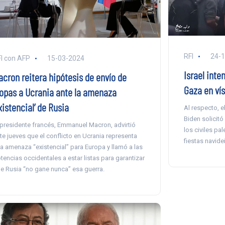
RFI
24-
I con AFP
15-03-2024
Israel inte
acron reitera hipótesis de envío de
Gaza en ví
ropas a Ucrania ante la amenaza
xistencial’ de Rusia
Al respecto, 
Biden solicitó 
 presidente francés, Emmanuel Macron, advirtió
los civiles pal
te jueves que el conflicto en Ucrania representa
fiestas navid
a amenaza “existencial” para Europa y llamó a las
tencias occidentales a estar listas para garantizar
e Rusia “no gane nunca” esa guerra.