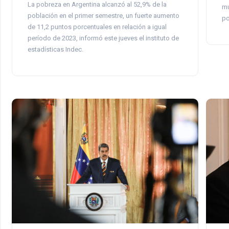
La pobreza en Argentina alcanzó al 52,9% de la
mu
población en el primer semestre, un fuerte aumento
po
de 11,2 puntos porcentuales en relación a igual
período de 2023, informó este jueves el instituto de
estadísticas Indec.