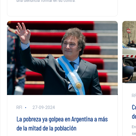
una denuncia formal en su contra.
RF
C
RFI
27-09-2024
d
La pobreza ya golpea en Argentina a más
de la mitad de la población
En
se