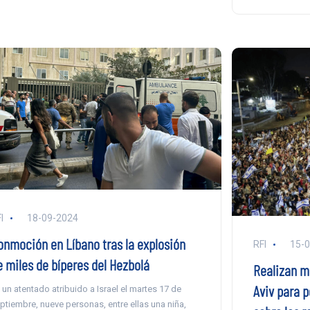
I
18-09-2024
onmoción en Líbano tras la explosión
RFI
15-
e miles de bíperes del Hezbolá
Realizan m
Aviv para 
 un atentado atribuido a Israel el martes 17 de
ptiembre, nueve personas, entre ellas una niña,