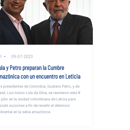
I
09-07-2023
ula y Petro preparan la Cumbre
mazónica con un encuentro en Leticia
s presidentes de Colombia, Gustavo Petro, y de
asil, Luiz Inácio Lula da Silva, se reunieron este 8
 julio en la ciudad colombiana de Leticia para
scutir acciones a fin de revertir el deterioro
biental en la selva amazónica.