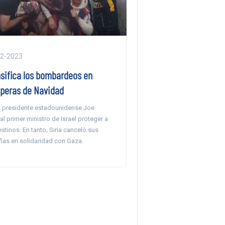
12-2023
nsifica los bombardeos en
speras de Navidad
el presidente estadounidense Joe
al primer ministro de Israel proteger a
estinos. En tanto, Siria canceló sus
eñas en solidaridad con Gaza.