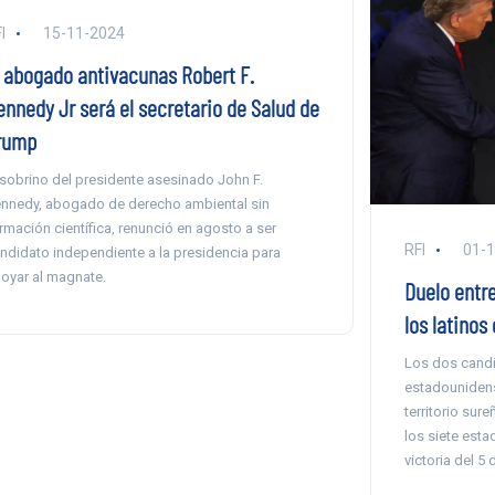
I
15-11-2024
l abogado antivacunas Robert F.
ennedy Jr será el secretario de Salud de
rump
 sobrino del presidente asesinado John F.
nnedy, abogado de derecho ambiental sin
rmación científica, renunció en agosto a ser
RFI
01-
ndidato independiente a la presidencia para
oyar al magnate.
Duelo entre
los latinos
Los dos candi
estadounidens
territorio sur
los siete esta
victoria del 5