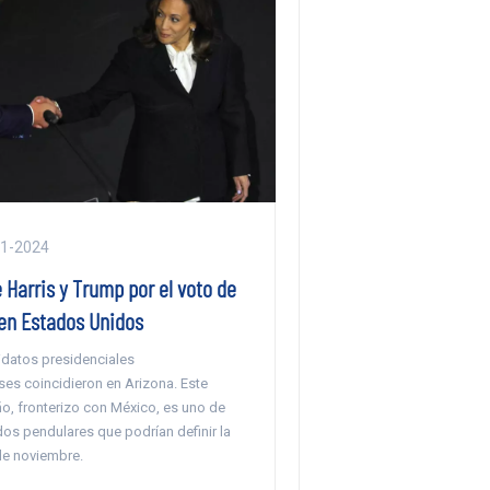
11-2024
 Harris y Trump por el voto de
 en Estados Unidos
datos presidenciales
es coincidieron en Arizona. Este
eño, fronterizo con México, es uno de
dos pendulares que podrían definir la
 de noviembre.