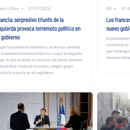
ario UChile
07-07-2024
RFI
07-
ancia: sorpresivo triunfo de la
Los france
zquierda provoca terremoto político en
nuevo gobi
l gobierno
El presidente
conformar un 
gún los primeros resultados, la alianza centrista
que obtenga l
 presidente Emmanuel Macron ocupó el segundo
derecha lider
gar, lo que propició la renuncia del primer ministro,
briel Attal. Hasta el momento, ningún grupo
ndría la mayoría en el Legislativo.