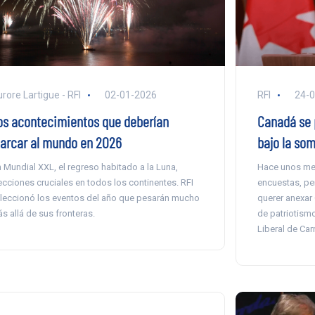
rore Lartigue - RFI
02-01-2026
RFI
24-
os acontecimientos que deberían
Canadá se 
arcar al mundo en 2026
bajo la so
 Mundial XXL, el regreso habitado a la Luna,
Hace unos mes
ecciones cruciales en todos los continentes. RFI
encuestas, pe
leccionó los eventos del año que pesarán mucho
querer anexar
s allá de sus fronteras.
de patriotismo
Liberal de Car