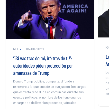
RF
RFI
06-08-2023
L
“¡Si vas tras de mí, iré tras de ti!”:
A
autoridades piden protección por
amenazas de Trump
Lo
Br
Donald Trump publica, comparte, difunde y
de
reinterpreta lo que sucede en sus juicios, los cargos
di
que enfrenta, y no duda en comunicar, durante sus
am
eventos políticos, el nombre de los funcionarios
encargados de llevar los procesos judiciales.