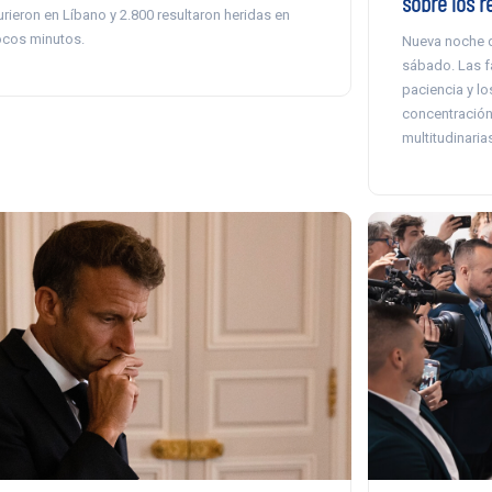
sobre los 
rieron en Líbano y 2.800 resultaron heridas en
cos minutos.
Nueva noche d
sábado. Las fa
paciencia y l
concentración 
multitudinaria