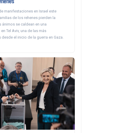
rehenes
e manifestaciones en Israel este
milias de los rehenes pierden la
os ánimos se caldean en una
en Tel Aviv, una de las más
s desde el inicio de la guerra en Gaza.