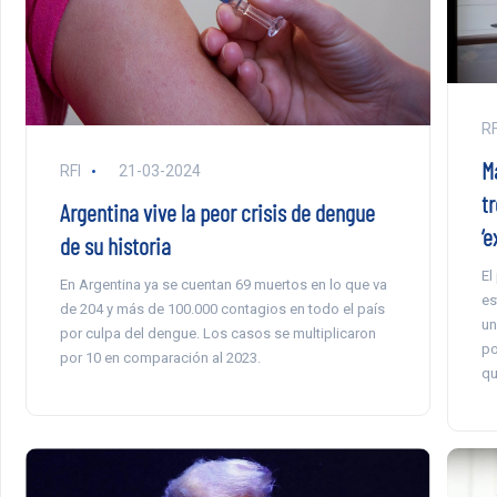
RF
M
RFI
21-03-2024
t
Argentina vive la peor crisis de dengue
‘e
de su historia
El
En Argentina ya se cuentan 69 muertos en lo que va
es
de 204 y más de 100.000 contagios en todo el país
un
por culpa del dengue. Los casos se multiplicaron
po
por 10 en comparación al 2023.
qu