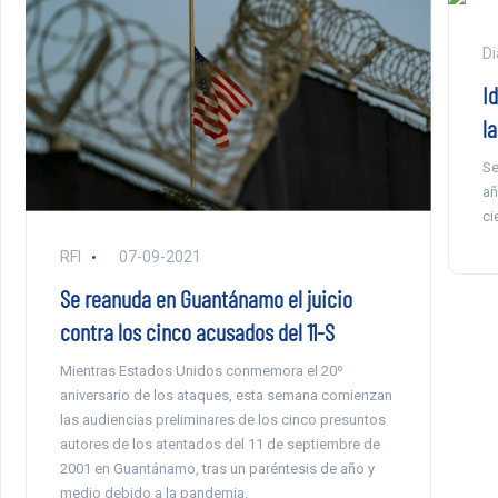
Di
I
l
Se
añ
ci
RFI
07-09-2021
Se reanuda en Guantánamo el juicio
contra los cinco acusados del 11-S
Mientras Estados Unidos conmemora el 20º
aniversario de los ataques, esta semana comienzan
las audiencias preliminares de los cinco presuntos
autores de los atentados del 11 de septiembre de
2001 en Guantánamo, tras un paréntesis de año y
medio debido a la pandemia.