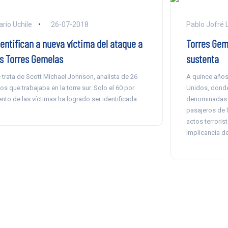
ario Uchile
26-07-2018
Pablo Jofré L
dentifican a nueva víctima del ataque a
Torres Gem
as Torres Gemelas
sustenta
 trata de Scott Michael Johnson, analista de 26
A quince años
os que trabajaba en la torre sur. Solo el 60 por
Unidos, donde
ento de las víctimas ha logrado ser identificada.
denominadas T
pasajeros de 
actos terroris
implicancia d