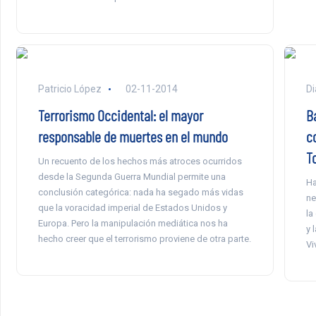
Patricio López
02-11-2014
Di
Terrorismo Occidental: el mayor
B
responsable de muertes en el mundo
c
T
Un recuento de los hechos más atroces ocurridos
desde la Segunda Guerra Mundial permite una
Ha
conclusión categórica: nada ha segado más vidas
ne
que la voracidad imperial de Estados Unidos y
la
Europa. Pero la manipulación mediática nos ha
y 
hecho creer que el terrorismo proviene de otra parte.
Vi