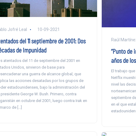
blo Jofré Leal
10-09-2021
tentados del 11 septiembre de 2001: Dos
Raúl Martíne
écadas de Impunidad
“Punto de i
años de los
s atentados del 11 de septiembre del 2001 en
tados Unidos, sirvieron de base para
El trabajo que
sencadenar una guerra de alcance global, que
Netflix muest
plica las acciones desatadas por los grupos de
nivel las dec
der estadounidenses, bajo la administración del
norteamerican
 presidente George W. Bush. Primero, contra
septiembre de
ganistán en octubre del 2001, luego contra Irak en
en el que est
 marco de […]
estadounidens