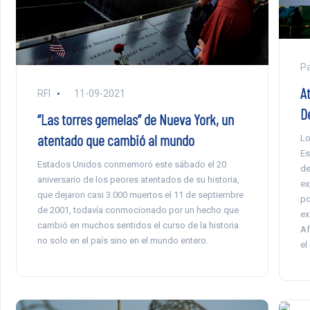
Pa
A
RFI
11-09-2021
D
“Las torres gemelas” de Nueva York, un
atentado que cambió al mundo
Lo
Es
Estados Unidos conmemoró este sábado el 20
de
aniversario de los peores atentados de su historia,
ex
que dejaron casi 3.000 muertos el 11 de septiembre
po
de 2001, todavía conmocionado por un hecho que
ex
cambió en muchos sentidos el curso de la historia
Af
no solo en el país sino en el mundo entero.
el