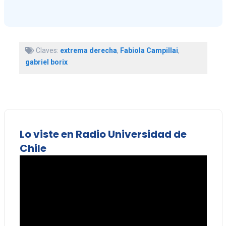
Claves:
extrema derecha
,
Fabiola Campillai
,
gabriel borix
Lo viste en Radio Universidad de
Chile