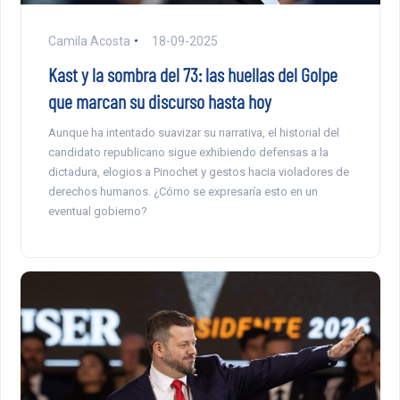
Camila Acosta
18-09-2025
Kast y la sombra del 73: las huellas del Golpe
que marcan su discurso hasta hoy
Aunque ha intentado suavizar su narrativa, el historial del
candidato republicano sigue exhibiendo defensas a la
dictadura, elogios a Pinochet y gestos hacia violadores de
derechos humanos. ¿Cómo se expresaría esto en un
eventual gobierno?