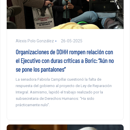
Alexis Polo González
26-05-2025
Organizaciones de DDHH rompen relación con
el Ejecutivo con duras críticas a Boric: “Aún no
se pone los pantalones”
La senadora Fabiola Campillai cuestionó la falta de
respuesta del gobierno al proyecto de Ley de Reparación
Integral. Asimismo, lapidó el trabajo realizado por la
subsecretaria de Derechos Humanos: “Ha sido
prácticamente nulo”.