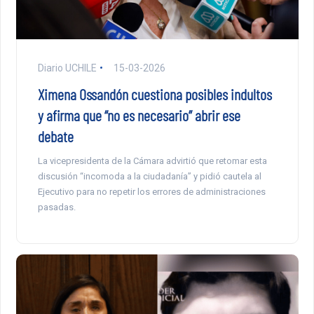
Diario UCHILE
15-03-2026
Ximena Ossandón cuestiona posibles indultos
y afirma que “no es necesario” abrir ese
debate
La vicepresidenta de la Cámara advirtió que retomar esta
discusión “incomoda a la ciudadanía” y pidió cautela al
Ejecutivo para no repetir los errores de administraciones
pasadas.