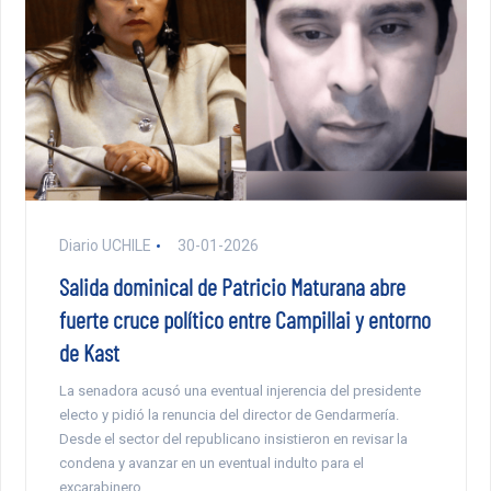
Diario UCHILE
30-01-2026
Salida dominical de Patricio Maturana abre
fuerte cruce político entre Campillai y entorno
de Kast
La senadora acusó una eventual injerencia del presidente
electo y pidió la renuncia del director de Gendarmería.
Desde el sector del republicano insistieron en revisar la
condena y avanzar en un eventual indulto para el
excarabinero.