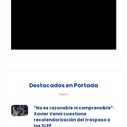
Destacados en Portada
“No es razonable ni comprensible”:
Xavier Vanni cuestiona
recalendarización del traspaso a
los SLEP