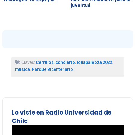
juventud
Claves:
Cerrillos
,
concierto
,
lollapalooza 2022
,
música
,
Parque Bicentenario
Lo viste en Radio Universidad de
Chile