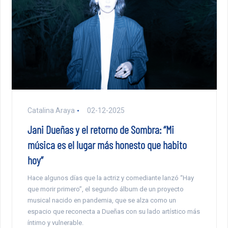
Catalina Araya
02-12-2025
Jani Dueñas y el retorno de Sombra: “Mi
música es el lugar más honesto que habito
hoy”
Hace algunos días que la actriz y comediante lanzó “Hay
que morir primero”, el segundo álbum de un proyecto
musical nacido en pandemia, que se alza como un
espacio que reconecta a Dueñas con su lado artístico más
íntimo y vulnerable.