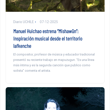
Diario UCHILE
07-12-2025
Manuel Huichao estrena “Mishawün”:
Inspiración musical desde el territorio
lafkenche
El compositor, profesor de música y educador tradicional
presentó su reciente trabajo en mapuzugun. “Es una línea
más íntima y es la segunda canción que publico como
solista” comenta el artista.