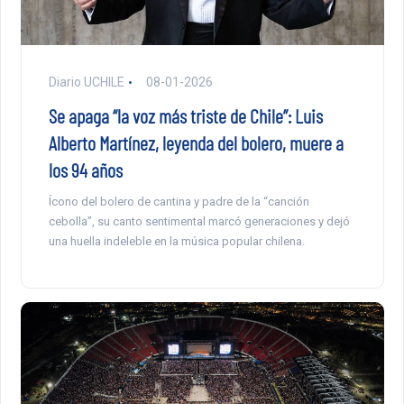
Diario UCHILE
08-01-2026
Se apaga “la voz más triste de Chile”: Luis
Alberto Martínez, leyenda del bolero, muere a
los 94 años
Ícono del bolero de cantina y padre de la “canción
cebolla”, su canto sentimental marcó generaciones y dejó
una huella indeleble en la música popular chilena.