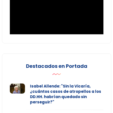
Destacados en Portada
Isabel Allende: "Sin la Vicaría,
¿cuántos casos de atropellos a los
DD.HH. habrían quedado sin
perseguir?"