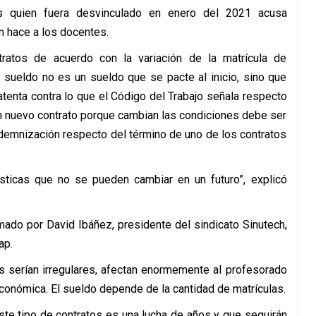
s quien fuera desvinculado en enero del 2021 acusa
ón hace a los docentes.
ratos de acuerdo con la variación de la matrícula de
el sueldo no es un sueldo que se pacte al inicio, sino que
 atenta contra lo que el Código del Trabajo señala respecto
r un nuevo contrato porque cambian las condiciones debe ser
demnización respecto del término de uno de los contratos
rísticas que no se pueden cambiar en un futuro”, explicó
mado por David Ibáñez, presidente del sindicato Sinutech,
ap.
es serían irregulares, afectan enormemente al profesorado
 económica. El sueldo depende de la cantidad de matrículas.
este tipo de contratos es una lucha de años y que seguirán