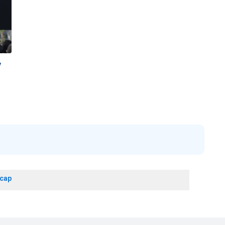
y
acap