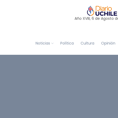
Año XVIII, 6 de
Agosto
d
Noticias
Política
Cultura
Opinión