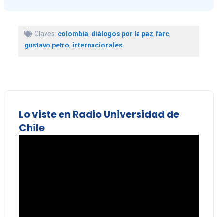
Claves:
colombia
,
diálogos por la paz
,
farc
,
gustavo petro
,
internacionales
Lo viste en Radio Universidad de
Chile