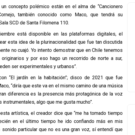
de un concepto polémico están en el alma de “Cancionero
o Cornejo, también conocido como Maco, que tendrá su
 Sala SCD de Santa Filomena 110.
iembre está disponible en las plataformas digitales, el
ar esta idea de la plurinacionalidad que fue tan discutida
mente no cuajó. Yo intento demostrar que en Chile tenemos
riginarios y por eso hago un recorrido de norte a sur,
den ser experimentales y urbanos”.
n “El jardín en la habitación”; disco de 2021 que fue
aco, “diría que este va en el mismo camino de una música
gran diferencia es la presencia más protagónica de la voz
as instrumentales, algo que me gusta mucho”.
esta artística, el creador dice que “me ha tomado tiempo
recién en el último tiempo he ido confiando más en mis
sonido particular que no es una gran voz, sí entendí que