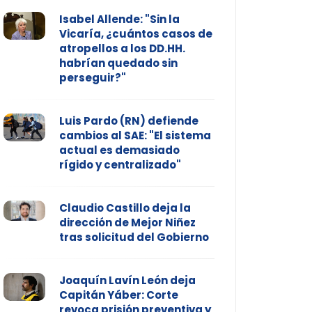
Isabel Allende: "Sin la
Vicaría, ¿cuántos casos de
atropellos a los DD.HH.
habrían quedado sin
perseguir?"
Luis Pardo (RN) defiende
cambios al SAE: "El sistema
actual es demasiado
rígido y centralizado"
Claudio Castillo deja la
dirección de Mejor Niñez
tras solicitud del Gobierno
Joaquín Lavín León deja
Capitán Yáber: Corte
revoca prisión preventiva y