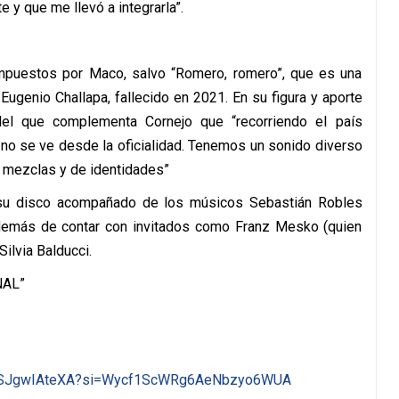
e y que me llevó a integrarla”.
mpuestos por Maco, salvo “Romero, romero”, que es una
Eugenio Challapa, fallecido en 2021. En su figura y aporte
 del que complementa Cornejo que “recorriendo el país
 no se ve desde la oficialidad. Tenemos un sonido diverso
 mezclas y de identidades”
á su disco acompañado de los músicos Sebastián Robles
demás de contar con invitados como Franz Mesko (quien
ilvia Balducci.
NAL”
SJgwIAteXA?
si=Wycf1ScWRg6AeNbzyo6WUA