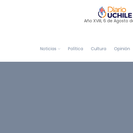
Año XVIII, 6 de
Agosto
d
Noticias
Política
Cultura
Opinión