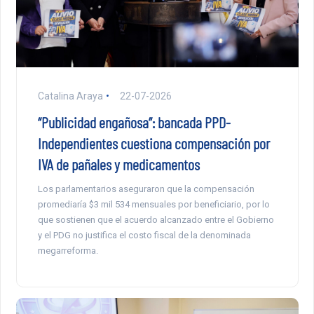
Catalina Araya
22-07-2026
“Publicidad engañosa”: bancada PPD-
Independientes cuestiona compensación por
IVA de pañales y medicamentos
Los parlamentarios aseguraron que la compensación
promediaría $3 mil 534 mensuales por beneficiario, por lo
que sostienen que el acuerdo alcanzado entre el Gobierno
y el PDG no justifica el costo fiscal de la denominada
megarreforma.