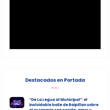
Destacados en Portada
“De La Legua al Municipal”: el
inolvidable baile de Raipillan sobre
el escenario con pasión, amor y