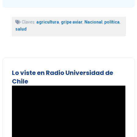
Claves:
agricultura
,
gripe aviar
,
Nacional
,
política
,
salud
Lo viste en Radio Universidad de
Chile