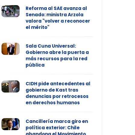
Reforma al SAE avanza al
Senado: ministra Arzola
valora "volver a reconocer
el mérito"
Sala Cuna Universal:
Gobierno abre la puerta a
más recursos para la red
pública
CIDH pide antecedentes al
gobierno de Kast tras
denuncias por retrocesos
en derechos humanos
Cancillería marca giro en
política exterior: Chile
abandona el Movimiento