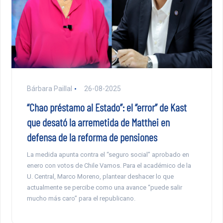
Bárbara Paillal
26-08-2025
“Chao préstamo al Estado”: el “error” de Kast
que desató la arremetida de Matthei en
defensa de la reforma de pensiones
La medida apunta contra el “seguro social” aprobado en
enero con votos de Chile Vamos. Para el académico de la
U. Central, Marco Moreno, plantear deshacer lo que
actualmente se percibe como una avance “puede salir
mucho más caro” para el republicano.