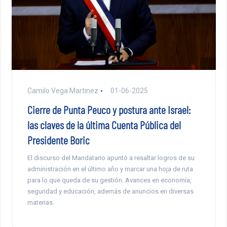
Camilo Vega Martinez
01-06-2025
Cierre de Punta Peuco y postura ante Israel:
las claves de la última Cuenta Pública del
Presidente Boric
El discurso del Mandatario apuntó a resaltar logros de su
administración en el último año y marcar una hoja de ruta
para lo que queda de su gestión. Avances en economía,
seguridad y educación, además de anuncios en diversas
materias.