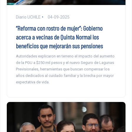
Diario UCHILE
04-09-2025
“Reforma con rostro de mujer”: Gobierno
acerca a vecinas de Quinta Normal los
beneficios que mejorarán sus pensiones
Autoridades explicaron en terreno el impacto del aumento
de la PGU a $250 mil pesos y el nuevo Seguro de Lagunas
Previsionales, herramientas que buscan compensar los
años dedicados al cuidado familiar y la brecha por mayor
expectativa de vida.