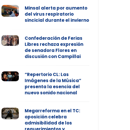
Minsal alerta por aumento
del virus respiratorio
sincicial durante el invierno
Confederación de Ferias
Libres rechaza expresión
de senadora Flores en
discusión con Campillai
“Repertorio CL: Las
Imágenes de la Música”
presenta la esencia del
nuevo sonido nacional
Megarreforma en el TC:
oposición celebra
admisibilidad de los
requerimientos y