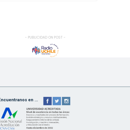
- PUBLICIDAD ON POST -
Encuentranos en ...