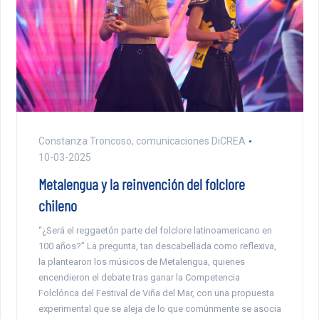
Constanza Troncoso, comunicaciones DiCREA
10-03-2025
Metalengua y la reinvención del folclore
chileno
“¿Será el reggaetón parte del folclore latinoamericano en
100 años?” La pregunta, tan descabellada como reflexiva,
la plantearon los músicos de Metalengua, quienes
encendieron el debate tras ganar la Competencia
Folclórica del Festival de Viña del Mar, con una propuesta
experimental que se aleja de lo que comúnmente se asocia