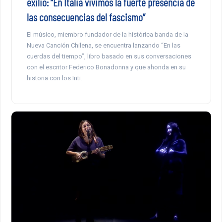
exilio: “En Italia vivimos la fuerte presencia de
las consecuencias del fascismo”
El músico, miembro fundador de la histórica banda de la
Nueva Canción Chilena, se encuentra lanzando “En las
cuerdas del tiempo”, libro basado en sus conversaciones
con el escritor Federico Bonadonna y que ahonda en su
historia con los Inti.