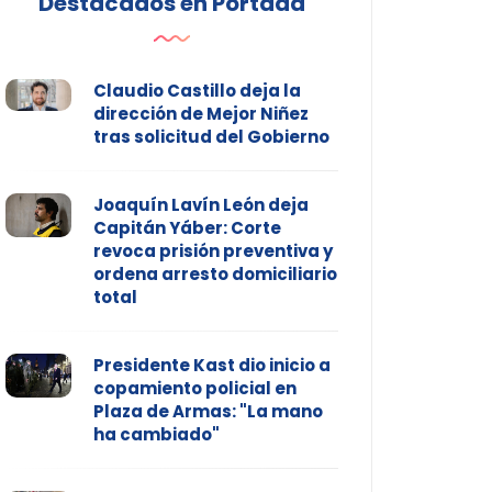
Destacados en Portada
Claudio Castillo deja la
dirección de Mejor Niñez
tras solicitud del Gobierno
Joaquín Lavín León deja
Capitán Yáber: Corte
revoca prisión preventiva y
ordena arresto domiciliario
total
Presidente Kast dio inicio a
copamiento policial en
Plaza de Armas: "La mano
ha cambiado"