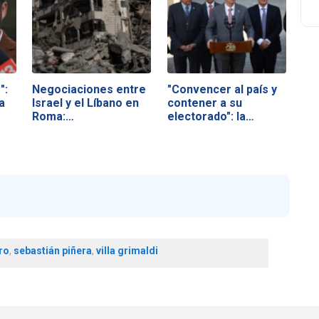
":
Negociaciones entre
"Convencer al país y
a
Israel y el Líbano en
contener a su
Roma:…
electorado": la…
ro
,
sebastián piñera
,
villa grimaldi