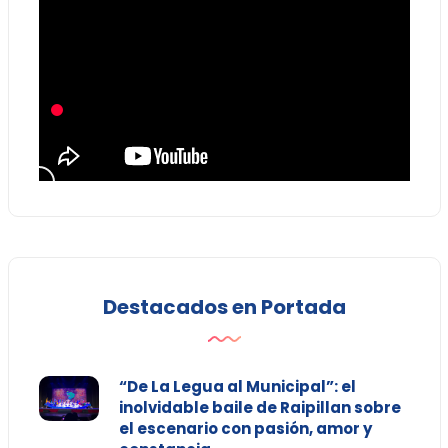
Destacados en Portada
“De La Legua al Municipal”: el
inolvidable baile de Raipillan sobre
el escenario con pasión, amor y