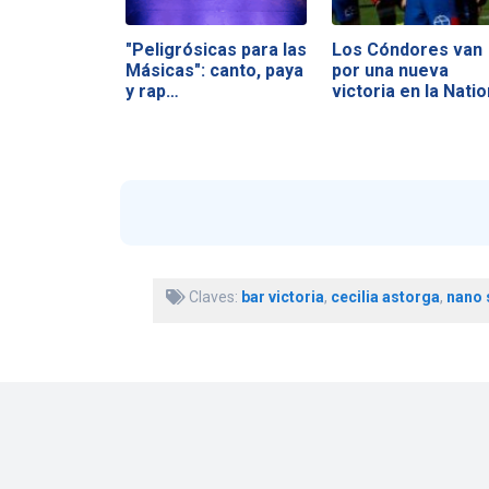
"Peligrósicas para las
Los Cóndores van
Másicas": canto, paya
por una nueva
y rap…
victoria en la Nati
Cup
Claves:
bar victoria
,
cecilia astorga
,
nano 