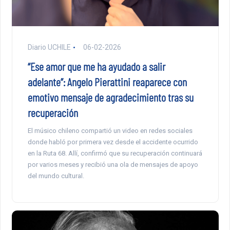
Diario UCHILE
06-02-2026
“Ese amor que me ha ayudado a salir
adelante”: Angelo Pierattini reaparece con
emotivo mensaje de agradecimiento tras su
recuperación
El músico chileno compartió un video en redes sociales
donde habló por primera vez desde el accidente ocurrido
en la Ruta 68. Allí, confirmó que su recuperación continuará
por varios meses y recibió una ola de mensajes de apoyo
del mundo cultural.