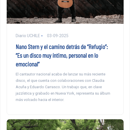
Diario UCHILE
03-09-2025
Nano Stern y el camino detrás de “Refugio”:
“Es un disco muy íntimo, personal en lo
emocional”
El cantautor nacional acaba de lanzar su más reciente
disco, el que cuenta con colaboraciones con Claudia
Acuña y Eduardo Carrasco. Un trabajo que, en clave
jazzística y grabado en Nueva York, representa su álbum
más volcado hacia el interior.