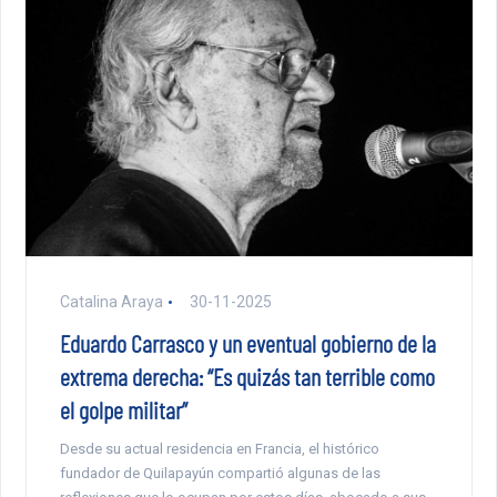
Catalina Araya
30-11-2025
Eduardo Carrasco y un eventual gobierno de la
extrema derecha: “Es quizás tan terrible como
el golpe militar”
Desde su actual residencia en Francia, el histórico
fundador de Quilapayún compartió algunas de las