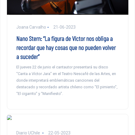
Joana Carvalho
21-06-2023
Nano Stern: “La figura de Víctor nos obliga a
recordar que hay cosas que no pueden volver
a suceder”
El jueves 22 de junio el cantautor presentará su disco
“Canta a Víctor Jara” en el Teatro Nescafé de las Artes, en
donde interpretará emblemáticas canciones del
destacado y recordado artista chileno como “El pimiento”,
“El cigarrito” y “Manifiesto”.
Diario UChile
22-05-2023