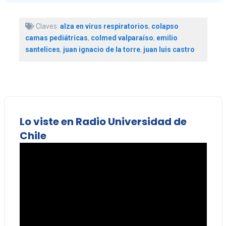
Claves:
alza en virus respiratorios
,
colapso
camas pediátricas
,
colmed valparaíso
,
emilio
santelices
,
juan ignacio de la torre
,
juan luis castro
Lo viste en Radio Universidad de
Chile