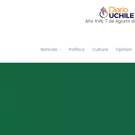
Año XVIII, 7 de
Agosto
d
Noticias
Política
Cultura
Opinión