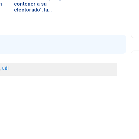
n
contener a su
electorado": la…
a
,
udi