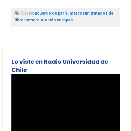
Claves:
acuerdo de parís
,
mercosur
,
tratados de
libre comercio
,
unión europea
Lo viste en Radio Universidad de
Chile