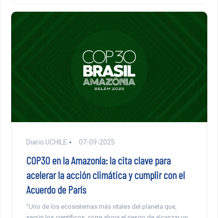
Diario UCHILE
07-09-2025
COP30 en la Amazonía: la cita clave para
acelerar la acción climática y cumplir con el
Acuerdo de París
“Uno de los ecosistemas más vitales del planeta que,
según los científicos, corre ahora el riesgo de alcanzar un