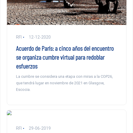
RFI
12-12-2020
Acuerdo de París: a cinco años del encuentro
se organiza cumbre virtual para redoblar
esfuerzos
La cumbre se considera una etapa con miras a la COP26,
que tendrá lugar en noviembre de 2021 en Glasgow,
Escocia.
RFI
29-06-2019