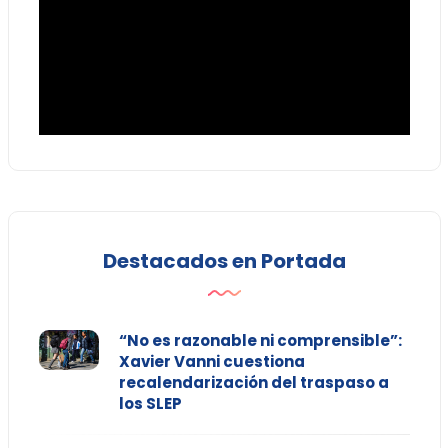
Destacados en Portada
“No es razonable ni comprensible”:
Xavier Vanni cuestiona
recalendarización del traspaso a
los SLEP