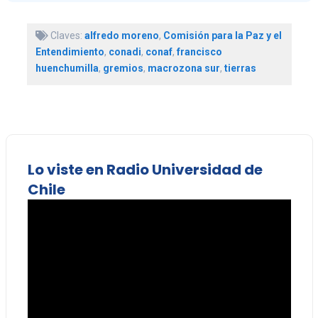
Claves:
alfredo moreno
,
Comisión para la Paz y el
Entendimiento
,
conadi
,
conaf
,
francisco
huenchumilla
,
gremios
,
macrozona sur
,
tierras
Lo viste en Radio Universidad de
Chile