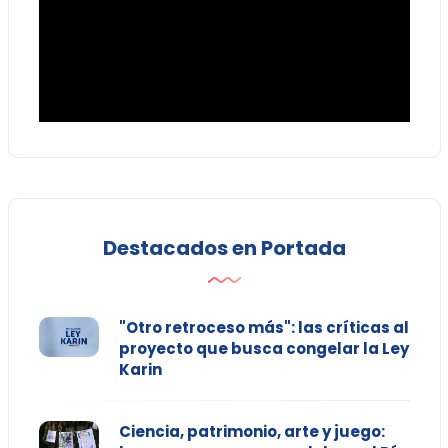
Destacados en Portada
"Otro retroceso más": las críticas al
proyecto que busca congelar la Ley
Karin
Ciencia, patrimonio, arte y juego: