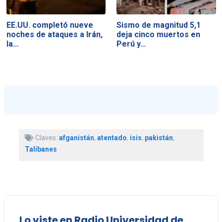
EE.UU. completó nueve
Sismo de magnitud 5,1
noches de ataques a Irán,
deja cinco muertos en
la…
Perú y…
Claves:
afganistán
,
atentado
,
isis
,
pakistán
,
Talibanes
Lo viste en Radio Universidad de