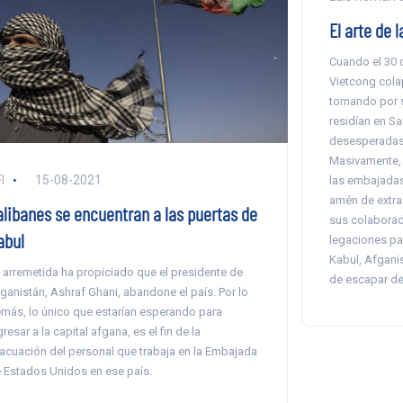
El arte de 
Cuando el 30 d
Vietcong cola
tomando por s
residían en Sa
desesperadas
Masivamente, 
I
15-08-2021
las embajadas
amén de extra
alibanes se encuentran a las puertas de
sus colaborad
abul
legaciones par
Kabul, Afganis
 arremetida ha propiciado que el presidente de
de escapar de 
ganistán, Ashraf Ghani, abandone el país. Por lo
más, lo único que estarían esperando para
gresar a la capital afgana, es el fin de la
acuación del personal que trabaja en la Embajada
 Estados Unidos en ese país.