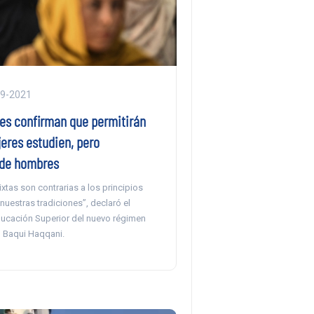
09-2021
nes confirman que permitirán
eres estudien, pero
 de hombres
xtas son contrarias a los principios
 nuestras tradiciones”, declaró el
ducación Superior del nuevo régimen
 Baqui Haqqani.