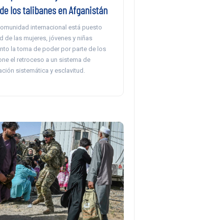
de los talibanes en Afganistán
 comunidad internacional está puesto
d de las mujeres, jóvenes y niñas
nto la toma de poder por parte de los
one el retroceso a un sistema de
ción sistemática y esclavitud.