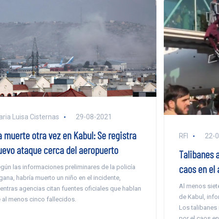
ria Luisa Cisternas
29-08-2021
a muerte otra vez en Kabul: Se registra
RFI
22-
uevo ataque cerca del aeropuerto
Talibanes 
caos en el
gún las informaciones preliminares de la policía
gana, habría muerto un niño en el incidente,
Al menos siet
entras agencias citan fuentes oficiales que hablan
de Kabul, info
 al menos cinco fallecidos.
Los talibanes
por el caos en