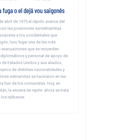
la fuga o el dejá vou saigonés
e abril de 1975 el rápido avance del
psó las posiciones survietnamitas
orpresa a los occidentales que
igón, tuvo lugar una de las más
 evacuaciones que se recuerden.
diplomáticos y personal de apoyo de
 de Estados Unidos y sus aliados,
njeros de distintas nacionalidades y
ores vietnamitas se hacinaron en las
a huir de los comunistas. Hoy, en
tán, la escena se repite: ahora se trata
los talibanes.