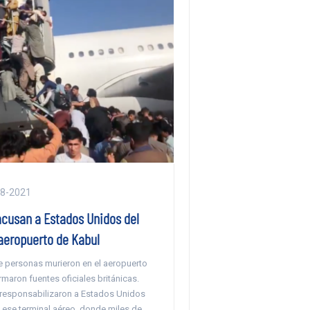
08-2021
acusan a Estados Unidos del
 aeropuerto de Kabul
e personas murieron en el aeropuerto
rmaron fuentes oficiales británicas.
 responsabilizaron a Estados Unidos
 ese terminal aéreo, donde miles de