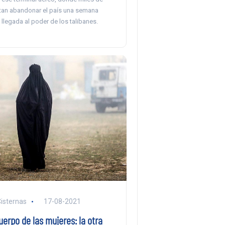
tan abandonar el país una semana
llegada al poder de los talibanes.
Cisternas
17-08-2021
uerpo de las mujeres: la otra