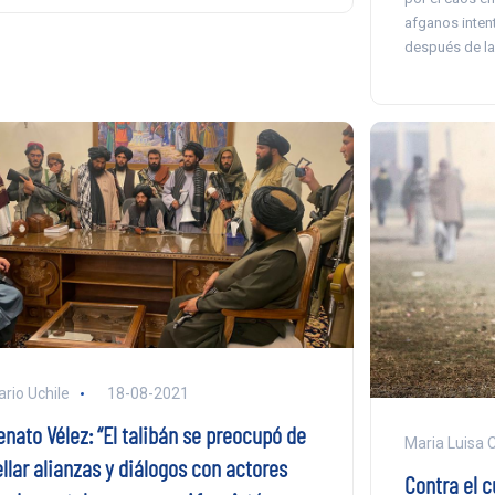
afganos inten
después de la 
ario Uchile
18-08-2021
enato Vélez: “El talibán se preocupó de
Maria Luisa 
llar alianzas y diálogos con actores
Contra el c