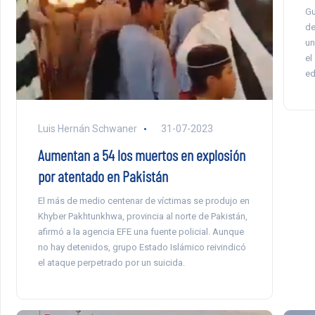
Gu
de
un
el
ed
Luis Hernán Schwaner
31-07-2023
Aumentan a 54 los muertos en explosión
por atentado en Pakistán
El más de medio centenar de víctimas se produjo en
Khyber Pakhtunkhwa, provincia al norte de Pakistán,
afirmó a la agencia EFE una fuente policial. Aunque
no hay detenidos, grupo Estado Islámico reivindicó
el ataque perpetrado por un suicida.