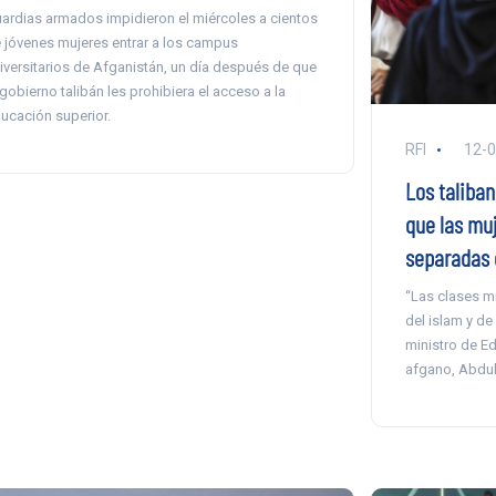
ardias armados impidieron el miércoles a cientos
 jóvenes mujeres entrar a los campus
iversitarios de Afganistán, un día después de que
 gobierno talibán les prohibiera el acceso a la
ucación superior.
RFI
12-
Los taliba
que las muj
separadas
“Las clases mi
del islam y de
ministro de E
afgano, Abdul