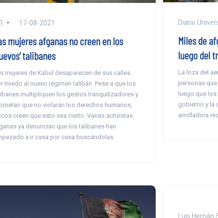
Diario Univer
I
17-08-2021
Miles de af
as mujeres afganas no creen en los
luego del t
uevos’ talibanes
La loza del a
s mujeres de Kabul desaparecen de sus calles
personas que 
r miedo al nuevo régimen talibán. Pese a que los
luego que los 
libanes multipliquen los gestos tranquilizadores y
gobierno y la 
ometan que no violarán los derechos humanos,
arrolladora re
cos creen que esto sea cierto. Varias activistas
ganas ya denuncian que los talibanes han
pezado a ir casa por casa buscándolas
Luis Hernán