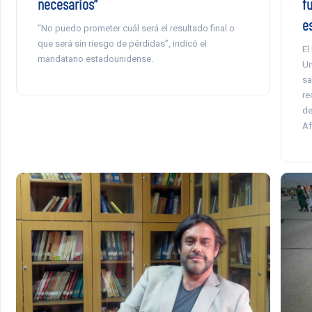
necesarios”
f
e
“No puedo prometer cuál será el resultado final o
que será sin riesgo de pérdidas”, indicó el
El
mandatario estadounidense.
Un
sa
re
de
Af