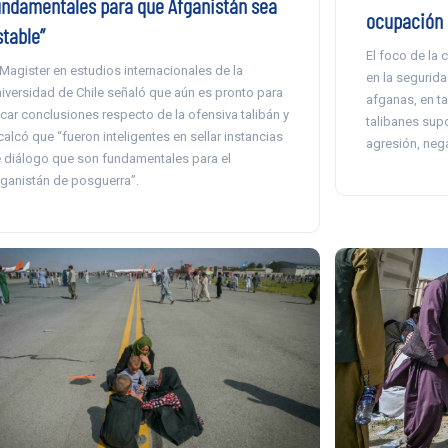
undamentales para que Afganistán sea
ocupación 
stable”
El foco de la
 Magister en estudios internacionales de la
en la segurida
iversidad de Chile señaló que aún es pronto para
afganas, en ta
car conclusiones respecto de la ofensiva talibán y
talibanes sup
calcó que “fueron inteligentes en sellar instancias
agresión, nega
 diálogo que son fundamentales para el
ganistán de posguerra”.