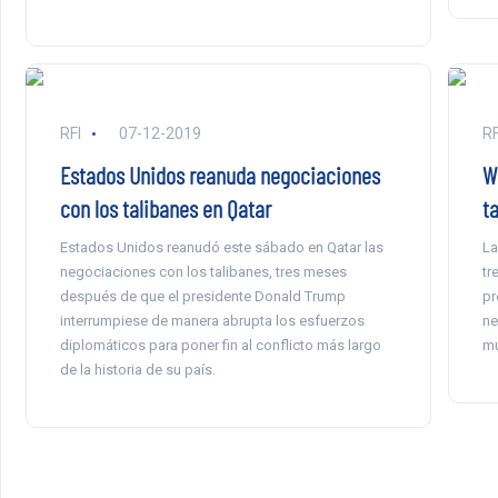
RFI
07-12-2019
RF
Estados Unidos reanuda negociaciones
W
con los talibanes en Qatar
t
Estados Unidos reanudó este sábado en Qatar las
La
negociaciones con los talibanes, tres meses
tr
después de que el presidente Donald Trump
pr
interrumpiese de manera abrupta los esfuerzos
ne
diplomáticos para poner fin al conflicto más largo
mu
de la historia de su país.