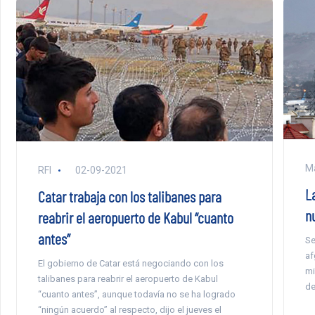
Ma
RFI
02-09-2021
L
Catar trabaja con los talibanes para
n
reabrir el aeropuerto de Kabul “cuanto
antes”
Se
af
El gobierno de Catar está negociando con los
mi
talibanes para reabrir el aeropuerto de Kabul
de
“cuanto antes”, aunque todavía no se ha logrado
“ningún acuerdo” al respecto, dijo el jueves el