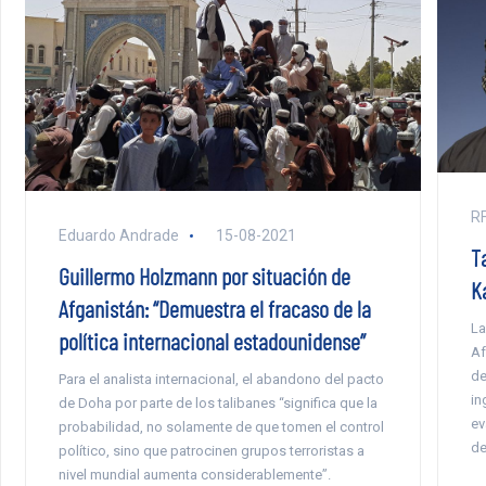
RF
Eduardo Andrade
15-08-2021
T
Guillermo Holzmann por situación de
K
Afganistán: “Demuestra el fracaso de la
La
política internacional estadounidense”
Af
de
Para el analista internacional, el abandono del pacto
in
de Doha por parte de los talibanes “significa que la
ev
probabilidad, no solamente de que tomen el control
de
político, sino que patrocinen grupos terroristas a
nivel mundial aumenta considerablemente”.