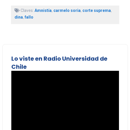
Claves:
Amnistía
,
carmelo soria
,
corte suprema
,
dina
,
fallo
Lo viste en Radio Universidad de
Chile