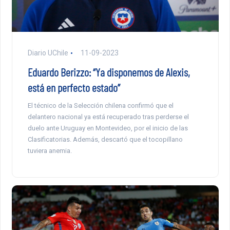
Diario UChile
11-09-2023
Eduardo Berizzo: “Ya disponemos de Alexis,
está en perfecto estado”
El técnico de la Selección chilena confirmó que el
delantero nacional ya está recuperado tras perderse el
duelo ante Uruguay en Montevideo, por el inicio de las
Clasificatorias. Además, descartó que el tocopillano
tuviera anemia.