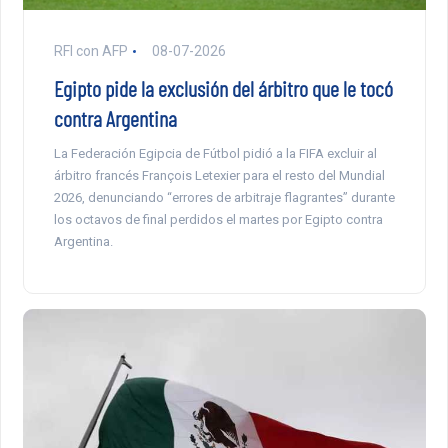
RFI con AFP
08-07-2026
Egipto pide la exclusión del árbitro que le tocó
contra Argentina
La Federación Egipcia de Fútbol pidió a la FIFA excluir al
árbitro francés François Letexier para el resto del Mundial
2026, denunciando “errores de arbitraje flagrantes” durante
los octavos de final perdidos el martes por Egipto contra
Argentina.