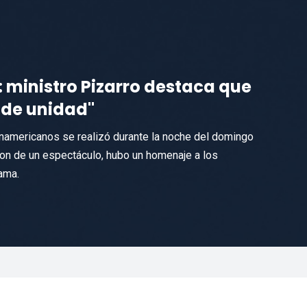
: ministro Pizarro destaca que
 de unidad"
namericanos se realizó durante la noche del domingo
aron de un espectáculo, hubo un homenaje a los
lama.