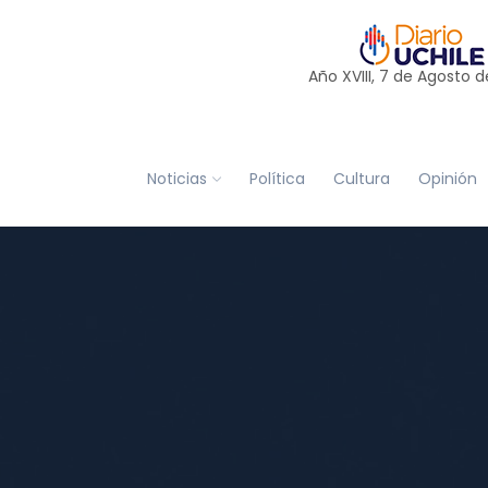
Año XVIII, 7 de
Agosto
d
Noticias
Política
Cultura
Opinión