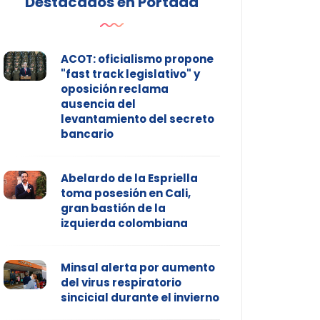
Destacados en Portada
ACOT: oficialismo propone
"fast track legislativo" y
oposición reclama
ausencia del
levantamiento del secreto
bancario
Abelardo de la Espriella
toma posesión en Cali,
gran bastión de la
izquierda colombiana
Minsal alerta por aumento
del virus respiratorio
sincicial durante el invierno