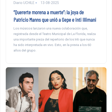
Diario UCHILE
13-08-2025
“Quererte morena a muerte”: la joya de
Patricio Manns que unió a Gepe e Inti Illimani
Los músicos lanzaron una nueva colaboración que,
registrada desde el Teatro Municipal de La Florida, realza
una importante pieza del repertorio de los Inti que nunca
ha sido interpretada en vivo. Esto, en la previa a los 60
años del grupo.