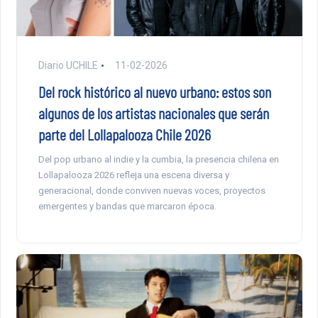
Diario UCHILE
11-02-2026
Del rock histórico al nuevo urbano: estos son
algunos de los artistas nacionales que serán
parte del Lollapalooza Chile 2026
Del pop urbano al indie y la cumbia, la presencia chilena en
Lollapalooza 2026 refleja una escena diversa y
generacional, donde conviven nuevas voces, proyectos
emergentes y bandas que marcaron época.