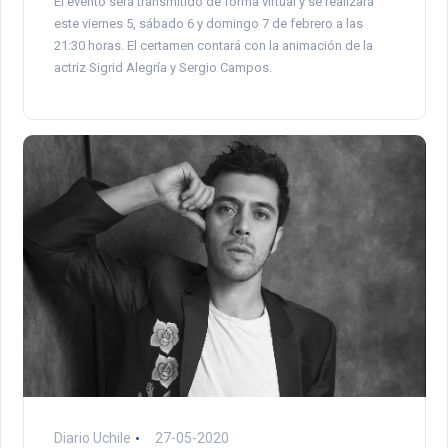
El evento será transmitido de forma virtual y se realizará
este viernes 5, sábado 6 y domingo 7 de febrero a las
21:30 horas. El certamen contará con la animación de la
actriz Sigrid Alegría y Sergio Campos.
Diario Uchile
27-05-2020