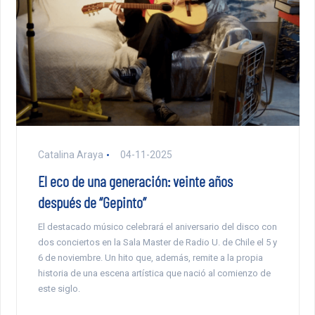
Catalina Araya
04-11-2025
El eco de una generación: veinte años
después de “Gepinto”
El destacado músico celebrará el aniversario del disco con
dos conciertos en la Sala Master de Radio U. de Chile el 5 y
6 de noviembre. Un hito que, además, remite a la propia
historia de una escena artística que nació al comienzo de
este siglo.