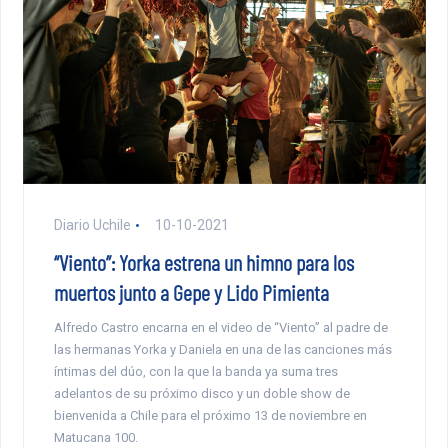
Diario Uchile
10-10-2021
“Viento”: Yorka estrena un himno para los
muertos junto a Gepe y Lido Pimienta
Alfredo Castro encarna en el video de “Viento” al padre de
las hermanas Yorka y Daniela en una de las canciones más
íntimas del dúo, con la que la banda ya suma tres
adelantos de su próximo disco y un doble show de
bienvenida a Chile para el próximo 13 de noviembre en
Matucana 100.