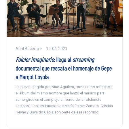
Abril Becerra
19-04-2021
Folclor imaginario
: llega al
streaming
documental que rescata el homenaje de Gepe
a Margot Loyola
La pieza, dirigida por Nino Aguilera, toma como referencia
el álbum del mismo nombre que lanzó el músico para
sumergirse en el complejo universo de la folclorista
nacional. Los testimonios de María Esther Zamora, Cristián
Heyne y Osvaldo Cádiz son parte de ese recorrido.