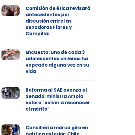
Comisión de ética revisará
antecedentes por
discusión entre las
senadoras Flores y
Campillai
Encuesta: uno de cada 3
adolescentes chilenos ha
vapeado alguna vez en su
vida
Reforma al SAE avanza al
Senado: ministra Arzola
valora "volver a reconocer
el mérito"
Cancillería marca giro en
política exterior: Chile