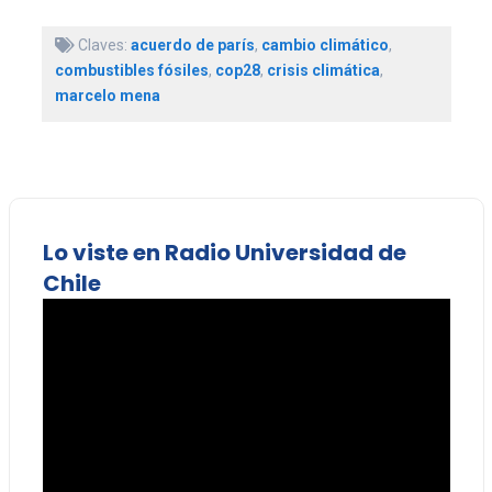
Claves:
acuerdo de parís
,
cambio climático
,
combustibles fósiles
,
cop28
,
crisis climática
,
marcelo mena
Lo viste en Radio Universidad de
Chile