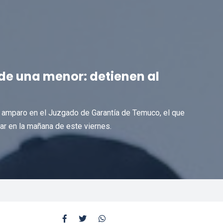
de una menor: detienen al
 amparo en el Juzgado de Garantía de Temuco, el que
dar en la mañana de este viernes.