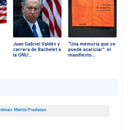
Juan Gabriel Valdés y
“Una memoria que se
carrera de Bachelet a
puede acariciar”: el
la ONU:…
manifiesto…
adenas
,
Martín Pradenas