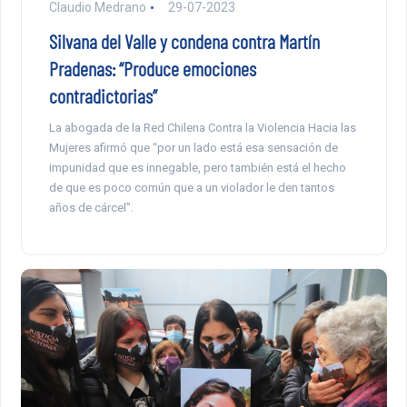
Claudio Medrano
29-07-2023
Silvana del Valle y condena contra Martín
Pradenas: “Produce emociones
contradictorias”
La abogada de la Red Chilena Contra la Violencia Hacia las
Mujeres afirmó que “por un lado está esa sensación de
impunidad que es innegable, pero también está el hecho
de que es poco común que a un violador le den tantos
años de cárcel”.