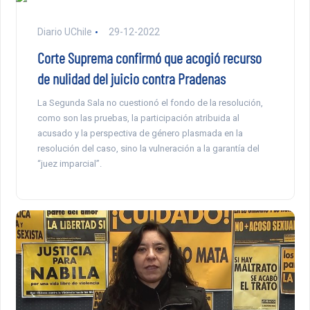
Diario UChile
29-12-2022
Corte Suprema confirmó que acogió recurso
de nulidad del juicio contra Pradenas
La Segunda Sala no cuestionó el fondo de la resolución,
como son las pruebas, la participación atribuida al
acusado y la perspectiva de género plasmada en la
resolución del caso, sino la vulneración a la garantía del
“juez imparcial”.