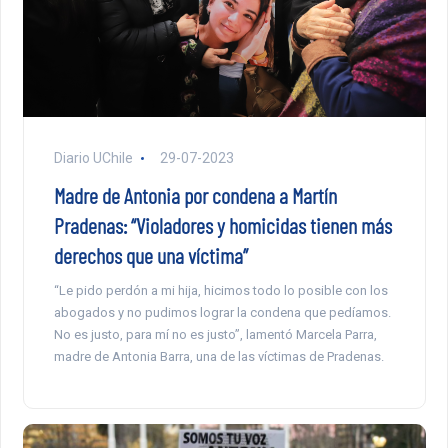
Diario UChile
29-07-2023
Madre de Antonia por condena a Martín
Pradenas: “Violadores y homicidas tienen más
derechos que una víctima”
“Le pido perdón a mi hija, hicimos todo lo posible con los
abogados y no pudimos lograr la condena que pedíamos.
No es justo, para mí no es justo”, lamentó Marcela Parra,
madre de Antonia Barra, una de las víctimas de Pradenas.