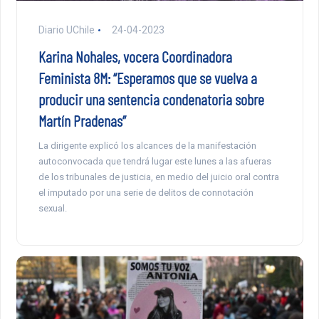
Diario UChile
24-04-2023
Karina Nohales, vocera Coordinadora
Feminista 8M: “Esperamos que se vuelva a
producir una sentencia condenatoria sobre
Martín Pradenas”
La dirigente explicó los alcances de la manifestación
autoconvocada que tendrá lugar este lunes a las afueras
de los tribunales de justicia, en medio del juicio oral contra
el imputado por una serie de delitos de connotación
sexual.