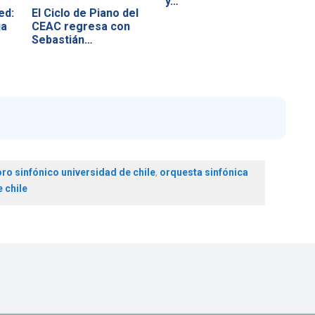
y…
ed:
El Ciclo de Piano del
ja
CEAC regresa con
Sebastián…
ro sinfónico universidad de chile
,
orquesta sinfónica
 chile