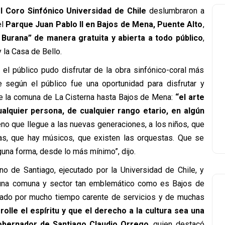
l Coro Sinfónico Universidad de Chile
deslumbraron a
el
Parque Juan Pablo II en Bajos de Mena, Puente Alto
,
Burana” de manera gratuita y abierta a todo público
,
 la Casa de Bello.
el público pudo disfrutar de la obra sinfónico-coral más
e según el público fue una oportunidad para disfrutar y
de la comuna de La Cisterna hasta Bajos de Mena:
“el arte
alquier persona, de cualquier rango etario, en algún
o que llegue a las nuevas generaciones, a los niños, que
tas, que hay músicos, que existen las orquestas. Que se
guna forma, desde lo más mínimo”, dijo.
no de Santiago, ejecutado por la Universidad de Chile, y
en una comuna y sector tan emblemático como es Bajos de
stado por mucho tiempo carente de servicios y de muchas
lle el espíritu y que el derecho a la cultura sea una
obernador de Santiago Claudio Orrego
, quien destacó