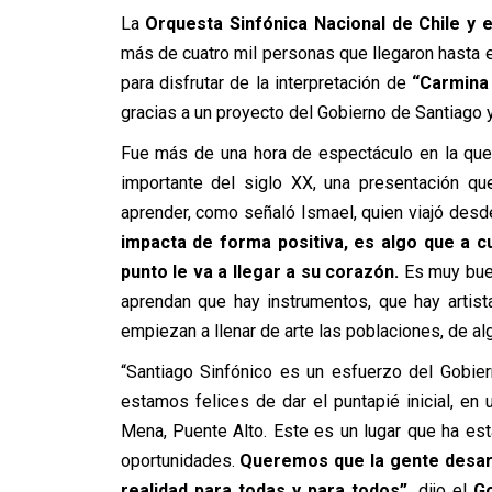
La
Orquesta Sinfónica Nacional de Chile y e
más de cuatro mil personas que llegaron hasta 
para disfrutar de la interpretación de
“Carmina 
gracias a un proyecto del Gobierno de Santiago y
Fue más de una hora de espectáculo en la que 
importante del siglo XX, una presentación qu
aprender, como señaló Ismael, quien viajó des
impacta de forma positiva, es algo que a cu
punto le va a llegar a su corazón.
Es muy buen
aprendan que hay instrumentos, que hay artis
empiezan a llenar de arte las poblaciones, de al
“Santiago Sinfónico es un esfuerzo del Gobier
estamos felices de dar el puntapié inicial, 
Mena, Puente Alto. Este es un lugar que ha e
oportunidades.
Queremos que la gente desarro
realidad para todas y para todos”,
dijo el
G