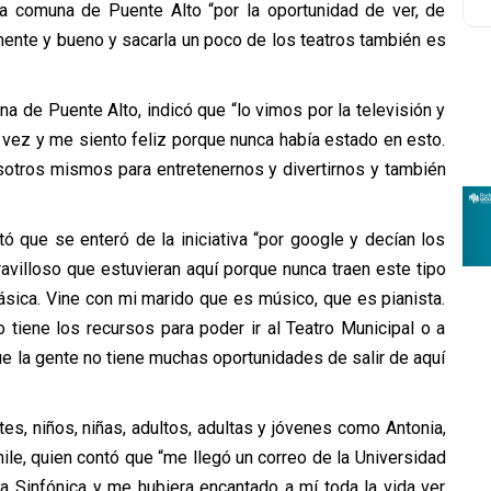
 la comuna de Puente Alto “por la oportunidad de ver, de
mente y bueno y sacarla un poco de los teatros también es
na de Puente Alto, indicó que “lo vimos por la televisión y
 vez y me siento feliz porque nunca había estado en esto.
sotros mismos para entretenernos y divertirnos y también
ó que se enteró de la iniciativa “por google y decían los
avilloso que estuvieran aquí porque nunca traen este tipo
ásica. Vine con mi marido que es músico, que es pianista.
tiene los recursos para poder ir al Teatro Municipal o a
ue la gente no tiene muchas oportunidades de salir de aquí
es, niños, niñas, adultos, adultas y jóvenes como Antonia,
hile, quien contó que “me llegó un correo de la Universidad
ta Sinfónica y me hubiera encantado a mí toda la vida ver