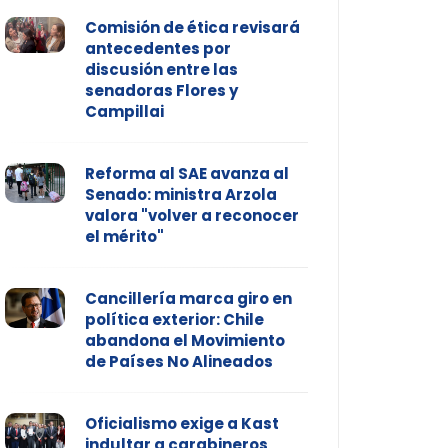
Comisión de ética revisará
antecedentes por
discusión entre las
senadoras Flores y
Campillai
Reforma al SAE avanza al
Senado: ministra Arzola
valora "volver a reconocer
el mérito"
Cancillería marca giro en
política exterior: Chile
abandona el Movimiento
de Países No Alineados
Oficialismo exige a Kast
indultar a carabineros