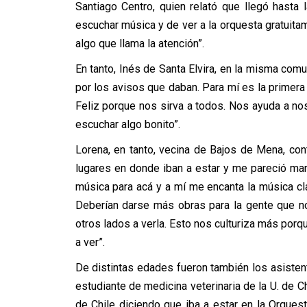
Santiago Centro, quien relató que llegó hasta
escuchar música y de ver a la orquesta gratuita
algo que llama la atención”.
En tanto, Inés de Santa Elvira, en la misma comu
por los avisos que daban. Para mí es la primera
Feliz porque nos sirva a todos. Nos ayuda a no
escuchar algo bonito”.
Lorena, en tanto, vecina de Bajos de Mena, cont
lugares en donde iban a estar y me pareció mar
música para acá y a mí me encanta la música cl
Deberían darse más obras para la gente que no 
otros lados a verla. Esto nos culturiza más porq
a ver”.
De distintas edades fueron también los asistent
estudiante de medicina veterinaria de la U. de C
de Chile diciendo que iba a estar en la Orques