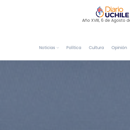
Año XVIII, 6 de
Agosto
d
Noticias
Política
Cultura
Opinión