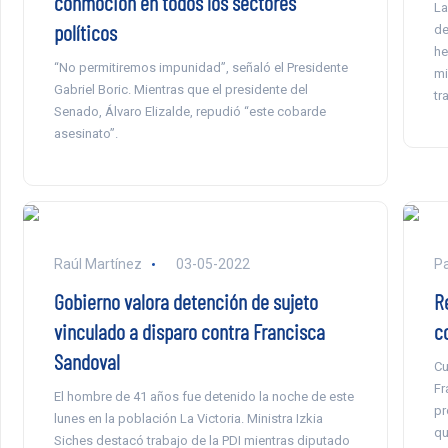
conmoción en todos los sectores
La
políticos
de
he
“No permitiremos impunidad”, señaló el Presidente
mi
Gabriel Boric. Mientras que el presidente del
tr
Senado, Álvaro Elizalde, repudió “este cobarde
asesinato”.
Raúl Martínez
03-05-2022
Pa
Gobierno valora detención de sujeto
R
vinculado a disparo contra Francisca
c
Sandoval
Cu
Fr
El hombre de 41 años fue detenido la noche de este
pr
lunes en la población La Victoria. Ministra Izkia
qu
Siches destacó trabajo de la PDI mientras diputado