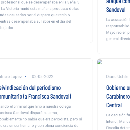
ataque con
 profesional que se desempeñaba en la Señal 3
Sandoval
 La Victoria murió esta mañana producto de las
ridas causadas por el disparo que recibió
La acusación 
entras desempeñaba su labor en el día del
responsabilid
abajador.
Mayo recién pa
general direct
tricio López
02-05-2022
Diario Uchile
eivindicación del periodismo
Gobierno o
omunitario (a Francisca Sandoval)
Carabinero
Central
ando el criminal que hirió a nuestra colega
ancisca Sandoval disparó su arma,
La decisión fu
obablemente no sabía que era periodista, pero sí
Interior, Manu
e era un ser humano y con plena conciencia de
Fiscalía dete