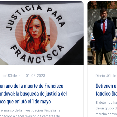
ario UChile
01-05-2023
Diario UChile
 un año de la muerte de Francisca
Detienen a 
andoval: la búsqueda de justicia del
fatídico Dí
aso que enlutó el 1 de mayo
El detenido ha
de un grupo d
 el marco de la investigación, Fiscalía ha
marcha convoc
ocedido a hacer revisión de cámaras de