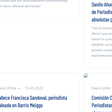
ciones que son absolutamente contradictorias
Danilo Ahu
n estos deberes del Estado”.
de Periodis
absolutas p
Tras la muerte
afirmó que ex
hacia los co
estallido soci
generar condi
manifestacion
ario UChile
12-05-2022
Diario Uchile
allece Francisca Sandoval, periodista
Comisión C
aleada en Barrio Meiggs
Periodistas