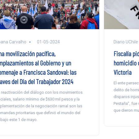
ana Carvalho
01-05-2024
Diario UChile
na movilización pacífica,
Fiscalía pi
mplazamientos al Gobierno y un
homicidio d
omenaje a Francisca Sandoval: las
Victoria
laves del Día del Trabajador 2024
El ente persec
delito de homi
 reactivación del diálogo con los movimientos
disparos injust
ciales, salario mínimo de $630 mil pesos y la
Pestaña”, fue
plementación de la negociación ramal son las
que dieron mu
mandas prioritarias que definió el mundo del
abajo este 1 de mayo.