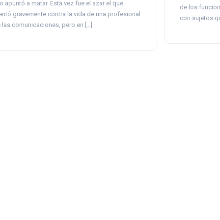
lo apuntó a matar. Esta vez fue el azar el que
de los funcio
entó gravemente contra la vida de una profesional
con sujetos q
 las comunicaciones, pero en […]