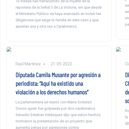
13 meses han transcurrido de la muerte de la
se
reportera de la Señal 3 de La Victoria, sin que desde
em
el Ministerio Público se haya avanzado en incluir las
im
diligencias que exige la familia en este caso y que
pe
apuntan una y otra vez a Carabineros.
Raúl Martínez
21-05-2022
Cl
Diputada Camila Musante por agresión a
Di
periodista: “Aquí ha existido una
C
violación a los derechos humanos”
d
s
La parlamentaria se reunió con María Soledad
Osorio quien fue golpeada por dos carabineros.
Ro
Senador Esteban Velásquez dijo que estos hechos
la
motivaron la presentación de un proyecto que
úl
aumenta penas por agresiones contra