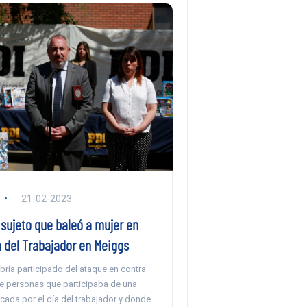
21-02-2023
sujeto que baleó a mujer en
a del Trabajador en Meiggs
bría participado del ataque en contra
e personas que participaba de una
ada por el día del trabajador y donde