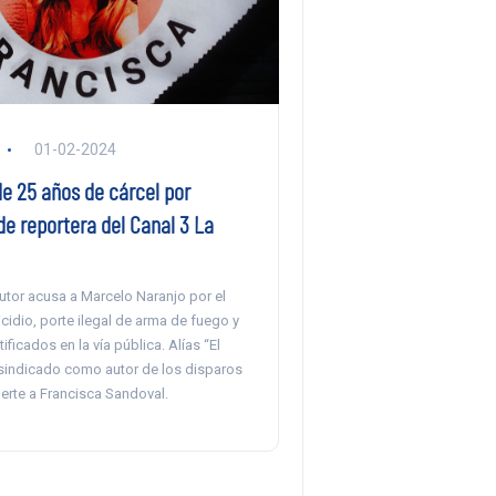
01-02-2024
de 25 años de cárcel por
e reportera del Canal 3 La
utor acusa a Marcelo Naranjo por el
cidio, porte ilegal de arma de fuego y
ificados en la vía pública. Alías “El
 sindicado como autor de los disparos
erte a Francisca Sandoval.