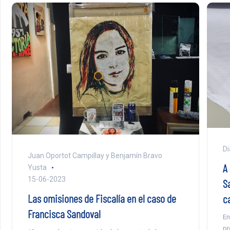
Di
Juan Oportot Campillay y Benjamín Bravo
A
Yusta
15-06-2023
S
Las omisiones de Fiscalía en el caso de
c
Francisca Sandoval
En
pr