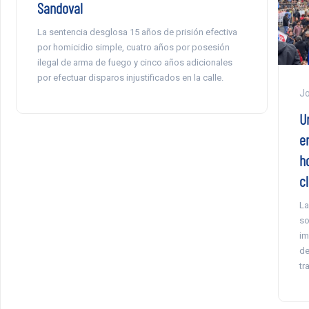
Sandoval
La sentencia desglosa 15 años de prisión efectiva
por homicidio simple, cuatro años por posesión
ilegal de arma de fuego y cinco años adicionales
por efectuar disparos injustificados en la calle.
Jo
U
e
h
c
La
so
im
de
tr