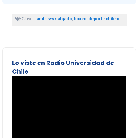
Claves:
andrews salgado
,
boxeo
,
deporte chileno
Lo viste en Radio Universidad de
Chile