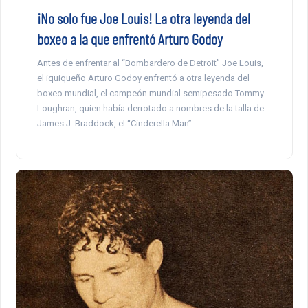
¡No solo fue Joe Louis! La otra leyenda del
boxeo a la que enfrentó Arturo Godoy
Antes de enfrentar al “Bombardero de Detroit” Joe Louis,
el iquiqueño Arturo Godoy enfrentó a otra leyenda del
boxeo mundial, el campeón mundial semipesado Tommy
Loughran, quien había derrotado a nombres de la talla de
James J. Braddock, el “Cinderella Man”.