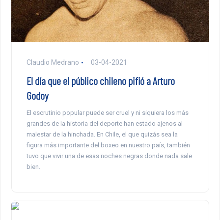
Claudio Medrano
03-04-2021
El día que el público chileno pifió a Arturo
Godoy
El escrutinio popular puede ser cruel y ni siquiera los más
grandes de la historia del deporte han estado ajenos al
malestar de la hinchada. En Chile, el que quizás sea la
figura más importante del boxeo en nuestro país, también
tuvo que vivir una de esas noches negras donde nada sale
bien.