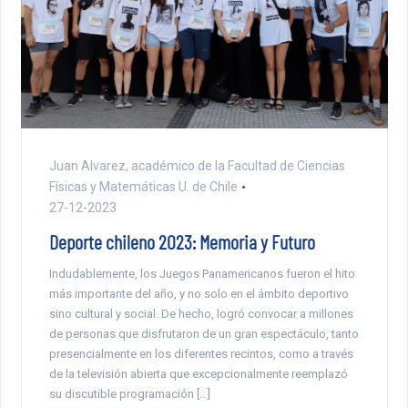
Juan Alvarez, académico de la Facultad de Ciencias
Físicas y Matemáticas U. de Chile
27-12-2023
Deporte chileno 2023: Memoria y Futuro
Indudablemente, los Juegos Panamericanos fueron el hito
más importante del año, y no solo en el ámbito deportivo
sino cultural y social. De hecho, logró convocar a millones
de personas que disfrutaron de un gran espectáculo, tanto
presencialmente en los diferentes recintos, como a través
de la televisión abierta que excepcionalmente reemplazó
su discutible programación […]