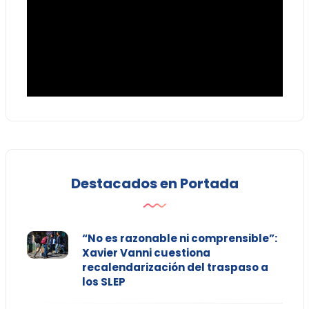
Destacados en Portada
“No es razonable ni comprensible”:
Xavier Vanni cuestiona
recalendarización del traspaso a
los SLEP