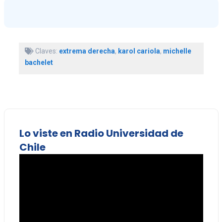
Claves:
extrema derecha
,
karol cariola
,
michelle
bachelet
Lo viste en Radio Universidad de
Chile