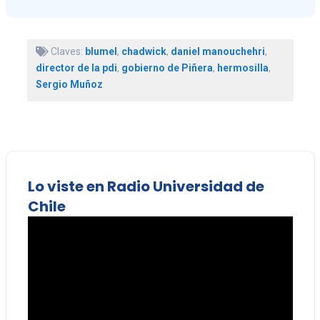
Claves:
blumel
,
chadwick
,
daniel manouchehri
,
director de la pdi
,
gobierno de Piñera
,
hermosilla
,
Sergio Muñoz
Lo viste en Radio Universidad de
Chile