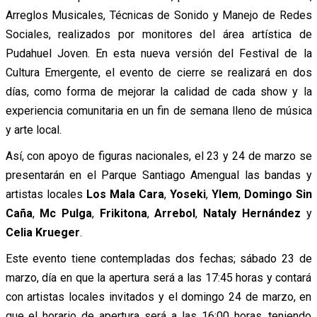
Arreglos Musicales, Técnicas de Sonido y Manejo de Redes
Sociales, realizados por monitores del área artística de
Pudahuel Joven.
En esta nueva versión del Festival de la
Cultura Emergente, el evento de cierre se realizará en dos
días, como forma de mejorar la calidad de cada show y la
experiencia comunitaria en un fin de semana lleno de música
y arte local.
Así, con apoyo de figuras nacionales, el 23 y 24 de marzo se
presentarán en el Parque Santiago Amengual las bandas y
artistas locales
Los Mala Cara
,
Yoseki
,
Ylem
,
Domingo Sin
Caña
,
Mc Pulga
,
Frikitona
,
Arrebol
,
Nataly Hernández
y
Celia Krueger
.
Este evento tiene contempladas dos fechas; sábado 23 de
marzo, día en que la apertura será a las 17:45 horas y contará
con artistas locales invitados y el domingo 24 de marzo, en
que el horario de apertura será a las 16:00 horas, teniendo